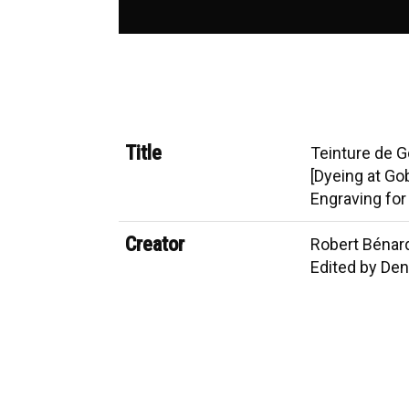
Title
Teinture de G
[Dyeing at Go
Engraving for
Creator
Robert Bénar
Edited by Den
Date
Paris A'Livou
Materials
Engraving
Rights
This image is