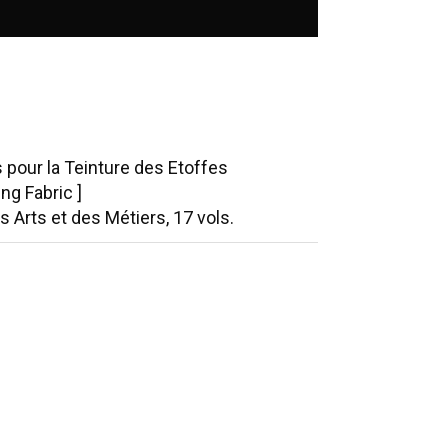
s pour la Teinture des Etoffes
ng Fabric ]
 Arts et des Métiers, 17 vols.
g printed publication. Other uses are