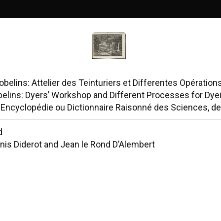
obelins: Attelier des Teinturiers et Differentes Opération
belins: Dyers’ Workshop and Different Processes for Dyei
 Encyclopédie ou Dictionnaire Raisonné des Sciences, des
d
nis Diderot and Jean le Rond D’Alembert
rne, 1751-1765
 posted publicly for non-profit educational uses, excludin